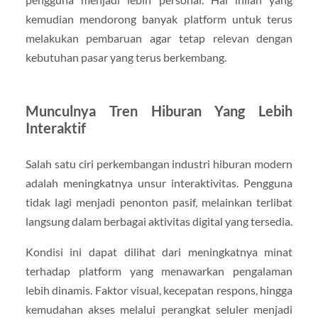
kemudian mendorong banyak platform untuk terus
melakukan pembaruan agar tetap relevan dengan
kebutuhan pasar yang terus berkembang.
Munculnya Tren Hiburan Yang Lebih
Interaktif
Salah satu ciri perkembangan industri hiburan modern
adalah meningkatnya unsur interaktivitas. Pengguna
tidak lagi menjadi penonton pasif, melainkan terlibat
langsung dalam berbagai aktivitas digital yang tersedia.
Kondisi ini dapat dilihat dari meningkatnya minat
terhadap platform yang menawarkan pengalaman
lebih dinamis. Faktor visual, kecepatan respons, hingga
kemudahan akses melalui perangkat seluler menjadi