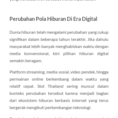
Perubahan Pola Hiburan Di Era Digital
Dunia hiburan telah mengalami perubahan yang cukup
signifikan dalam beberapa tahun terakhir. Jika dahulu
masyarakat lebih banyak menghabiskan waktu dengan
media konvensional, kini pilihan hiburan digital
semakin beragam.
Platform streaming, media sosial, video pendek, hingga
permainan online berkembang dalam waktu yang
relatif cepat. Slot Thailand sering muncul dalam
konteks perubahan tersebut karena menjadi bagian
dari ekosistem hiburan berbasis internet yang terus
bergerak mengikuti perkembangan teknologi.