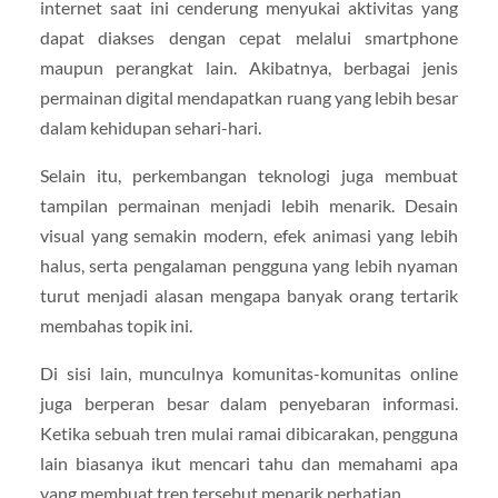
internet saat ini cenderung menyukai aktivitas yang
dapat diakses dengan cepat melalui smartphone
maupun perangkat lain. Akibatnya, berbagai jenis
permainan digital mendapatkan ruang yang lebih besar
dalam kehidupan sehari-hari.
Selain itu, perkembangan teknologi juga membuat
tampilan permainan menjadi lebih menarik. Desain
visual yang semakin modern, efek animasi yang lebih
halus, serta pengalaman pengguna yang lebih nyaman
turut menjadi alasan mengapa banyak orang tertarik
membahas topik ini.
Di sisi lain, munculnya komunitas-komunitas online
juga berperan besar dalam penyebaran informasi.
Ketika sebuah tren mulai ramai dibicarakan, pengguna
lain biasanya ikut mencari tahu dan memahami apa
yang membuat tren tersebut menarik perhatian.