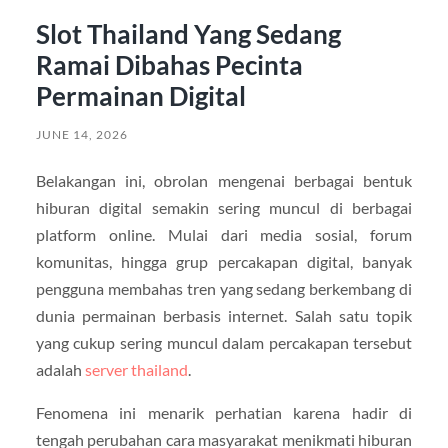
Slot Thailand Yang Sedang
Ramai Dibahas Pecinta
Permainan Digital
JUNE 14, 2026
Belakangan ini, obrolan mengenai berbagai bentuk
hiburan digital semakin sering muncul di berbagai
platform online. Mulai dari media sosial, forum
komunitas, hingga grup percakapan digital, banyak
pengguna membahas tren yang sedang berkembang di
dunia permainan berbasis internet. Salah satu topik
yang cukup sering muncul dalam percakapan tersebut
adalah
server thailand
.
Fenomena ini menarik perhatian karena hadir di
tengah perubahan cara masyarakat menikmati hiburan