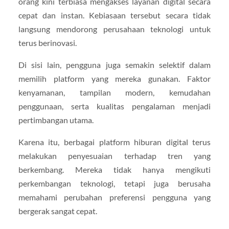
orang kini terbiasa mengakses layanan digital secara
cepat dan instan. Kebiasaan tersebut secara tidak
langsung mendorong perusahaan teknologi untuk
terus berinovasi.
Di sisi lain, pengguna juga semakin selektif dalam
memilih platform yang mereka gunakan. Faktor
kenyamanan, tampilan modern, kemudahan
penggunaan, serta kualitas pengalaman menjadi
pertimbangan utama.
Karena itu, berbagai platform hiburan digital terus
melakukan penyesuaian terhadap tren yang
berkembang. Mereka tidak hanya mengikuti
perkembangan teknologi, tetapi juga berusaha
memahami perubahan preferensi pengguna yang
bergerak sangat cepat.