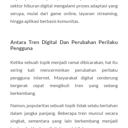
sektor hiburan digital mengalami proses adaptasi yang
serupa, mulai dari game online, layanan streaming,
hingga aplikasi berbasis komunitas.
Antara Tren Digital Dan Perubahan Perilaku
Pengguna
Ketika sebuah topik menjadi ramai dibicarakan, hal itu
sering kali mencerminkan perubahan perilaku
pengguna internet. Masyarakat digital cenderung
bergerak cepat mengikuti tren yang sedang
berkembang.
Namun, popularitas sebuah topik tidak selalu bertahan
dalam jangka panjang. Beberapa tren muncul secara
singkat, sementara yang lain berkembang menjadi