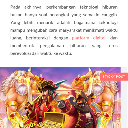
Pada akhirnya, perkembangan teknologi hiburan
bukan hanya soal perangkat yang semakin canggih.
Yang lebih menarik adalah bagaimana teknologi
mampu mengubah cara masyarakat menikmati waktu
luang, berinteraksi dengan
platform digital
, dan
membentuk pengalaman hiburan yang terus
berevolusi dari waktu ke waktu.
STICKY POST