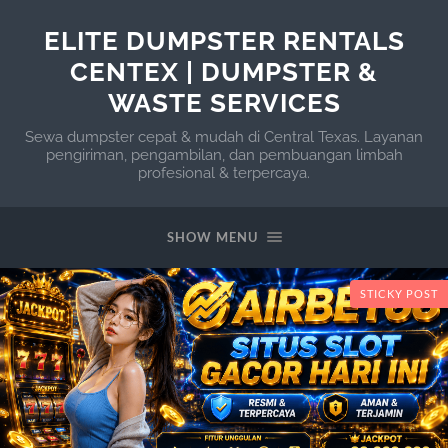
ELITE DUMPSTER RENTALS
CENTEX | DUMPSTER &
WASTE SERVICES
Sewa dumpster cepat & mudah di Central Texas. Layanan
pengiriman, pengambilan, dan pembuangan limbah
profesional & terpercaya.
SHOW MENU
STICKY POST