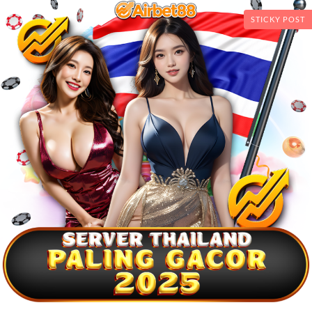
STICKY POST