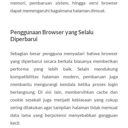
memori, pembaruan sistem, hingga versi browser
dapat memengaruhi bagaimana halaman dimuat.
Penggunaan Browser yang Selalu
Diperbarui
Sebagian besar pengguna menyadari bahwa browser
yang diperbarui secara berkala biasanya memberikan
performa yang lebih baik. Selain mendukung
kompatibilitas halaman modern, pembaruan juga
membantu mengurangi kendala ketika proses login
berlangsung. Di sisi lain, membersihkan cache dan
cookie sesekali juga menjadi kebiasaan yang cukup
sering dilakukan agar tampilan halaman tidak memuat
data lama yang berpotensi menyebabkan gangguan
kecil.