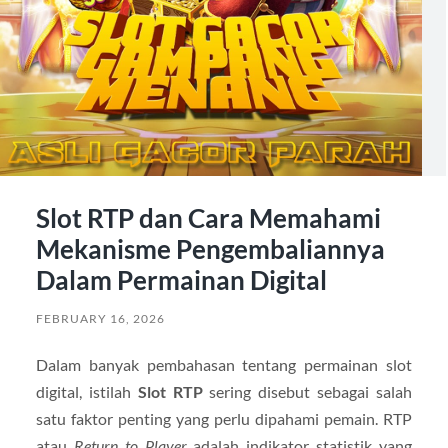
Slot RTP dan Cara Memahami
Mekanisme Pengembaliannya
Dalam Permainan Digital
FEBRUARY 16, 2026
Dalam banyak pembahasan tentang permainan slot
digital, istilah
Slot RTP
sering disebut sebagai salah
satu faktor penting yang perlu dipahami pemain. RTP
atau
Return to Player
adalah indikator statistik yang