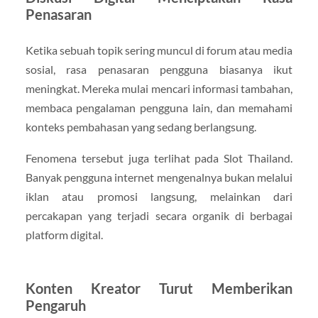
Penasaran
Ketika sebuah topik sering muncul di forum atau media
sosial, rasa penasaran pengguna biasanya ikut
meningkat. Mereka mulai mencari informasi tambahan,
membaca pengalaman pengguna lain, dan memahami
konteks pembahasan yang sedang berlangsung.
Fenomena tersebut juga terlihat pada Slot Thailand.
Banyak pengguna internet mengenalnya bukan melalui
iklan atau promosi langsung, melainkan dari
percakapan yang terjadi secara organik di berbagai
platform digital.
Konten Kreator Turut Memberikan
Pengaruh