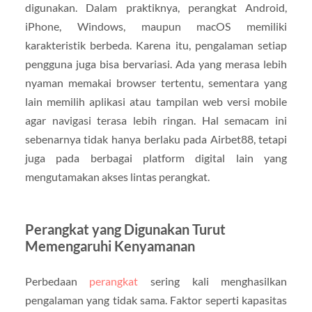
digunakan. Dalam praktiknya, perangkat Android,
iPhone, Windows, maupun macOS memiliki
karakteristik berbeda. Karena itu, pengalaman setiap
pengguna juga bisa bervariasi. Ada yang merasa lebih
nyaman memakai browser tertentu, sementara yang
lain memilih aplikasi atau tampilan web versi mobile
agar navigasi terasa lebih ringan. Hal semacam ini
sebenarnya tidak hanya berlaku pada Airbet88, tetapi
juga pada berbagai platform digital lain yang
mengutamakan akses lintas perangkat.
Perangkat yang Digunakan Turut
Memengaruhi Kenyamanan
Perbedaan
perangkat
sering kali menghasilkan
pengalaman yang tidak sama. Faktor seperti kapasitas